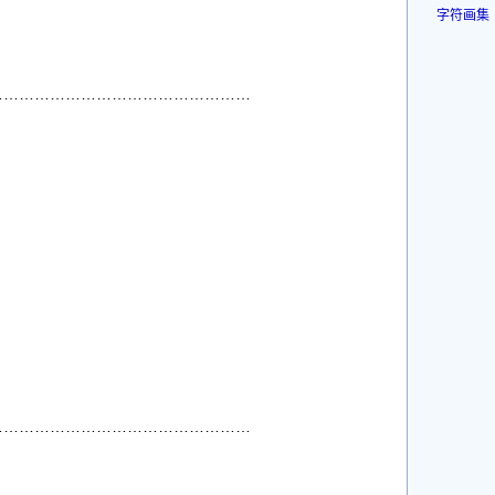
字符画集
……………………………………………
……………………………………………