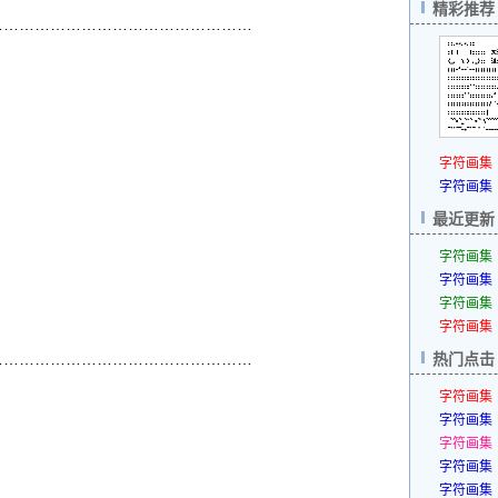
精彩推荐
……………………………………………
字符画集
字符画集
最近更新
字符画集
字符画集
字符画集
字符画集
……………………………………………
热门点击
字符画集
字符画集
字符画集
字符画集
字符画集