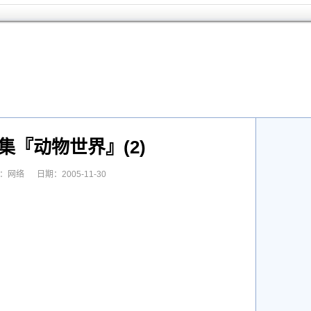
集『动物世界』(2)
：网络 日期：2005-11-30