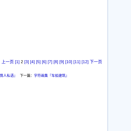
上一页
[1]
2
[3]
[4]
[5]
[6]
[7]
[8]
[9]
[10]
[11]
[12]
下一页
情人私语』
下一篇：
字符画集『车船建筑』