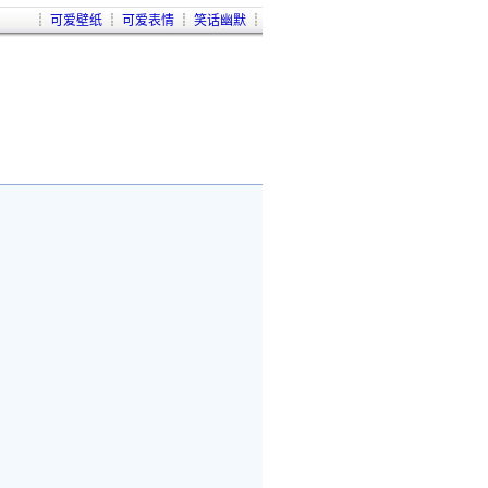
┊
可爱壁纸
┊
可爱表情
┊
笑话幽默
┊