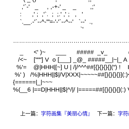
,'`-' _ , ,-+-' _ _ ,;'
: ,' ; ,'`. ; ;.' ,' ; , '
`.__.-'`--^-'"=-'-'`--^--' `--' .,
`'
…………………………………………………
_ <' )~ ___ ##### _v_ @@@
/<~ ["""] V o [___] _@_ #####__|~|
%'= @|HHH|[~] U | /|/^^^##[{}{}{}{](") ! II
%' ) /%|HHH||$|/V|XXX|~~~~~##[}{}{}{}](:
{======|_|~~~
%(__6 |==D|HHH||$|^/|/ |=====##[{}{}{}{](:
上一篇：
字符画集『美丽心情』
下一篇：
字符