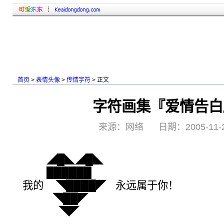
首页
>
表情头像
>
传情字符
> 正文
字符画集『爱情告白
来源：网络 日期：2005-11-
◢█◣◢█◣
██████
我的 ◥████◤ 永远属于你！
◥██◤
◥◤