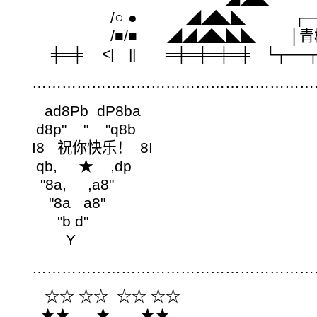
/○ ● ◢◢◣◣ ┌──
/■/■ ◢◢◢◣◣◣ │青
╪═╪ <| || ═╪═╪═╪═╪ └┬──┬
…………………………………………………
ad8Pb dP8ba
d8p" " "q8b
I8 祝你快乐！ 8I
qb, ★ ,dp
"8a, ,a8"
"8a a8"
"b d"
Y
…………………………………………………
☆☆ ☆☆ ☆☆ ☆☆
★★ ★ ★★