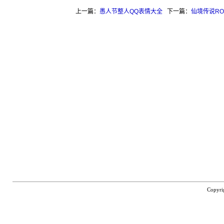
上一篇：
愚人节整人QQ表情大全
下一篇：
仙境传说R
Copyri